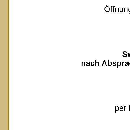
Öffnung
S
nach Absprac
per 