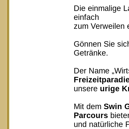
Die einmalige 
einfach
zum Verweilen e
Gönnen Sie sich
Getränke.
Der Name „Wirts
Freizeitparadi
unsere
urige K
Mit dem
Swin G
Parcours
bieten
und natürliche 