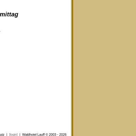
hmittag
e
utz
|
[login]
| Waldhotel Lauff © 2003 - 2026