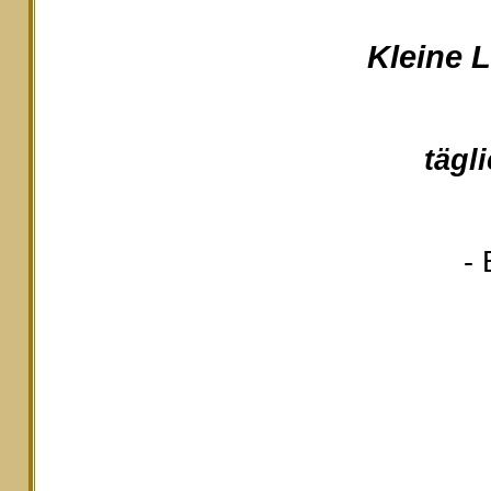
Kleine 
tägl
- 