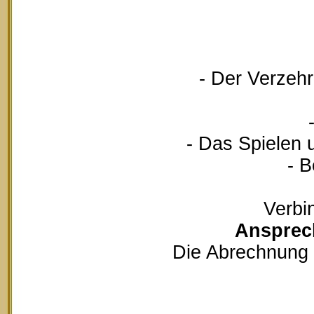
- Der Verzehr
- Das Spielen 
- B
Verbi
Ansprec
Die Abrechnung 