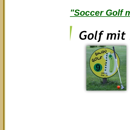
"Soccer Golf 