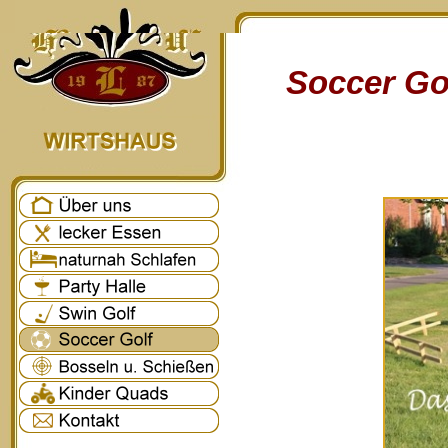
Soccer Go