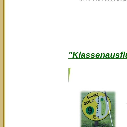
"Klassenausfl