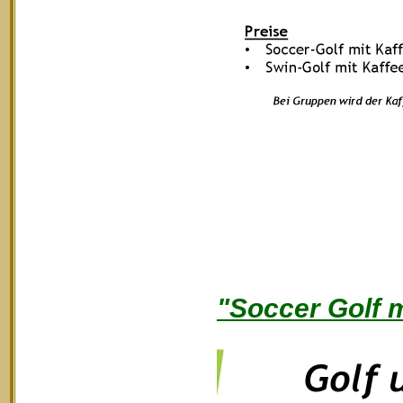
"Soccer Golf m