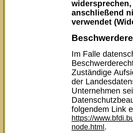
widersprechen,
anschließend n
verwendet (Wid
Beschwerderec
Im Falle datensc
Beschwerderecht 
Zuständige Aufsi
der Landesdaten
Unternehmen sein
Datenschutzbeau
folgendem Link 
https://www.bfdi.b
.
node.html