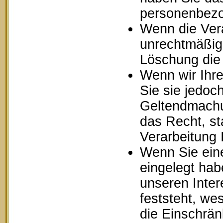
personenbezo
Wenn die Ver
unrechtmäßig 
Löschung die
Wenn wir Ihr
Sie sie jedoc
Geltendmachu
das Recht, st
Verarbeitung
Wenn Sie ein
eingelegt ha
unseren Inte
feststeht, we
die Einschrä