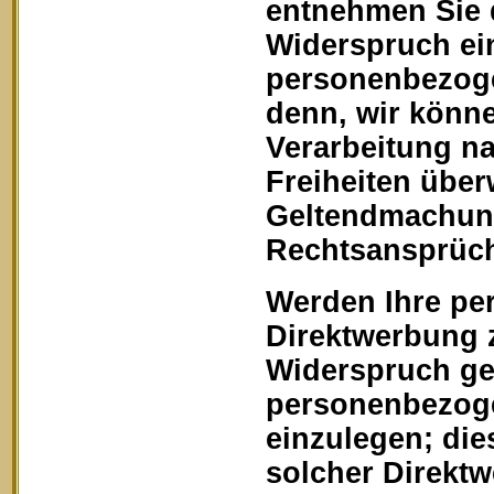
entnehmen Sie 
Widerspruch ein
personenbezoge
denn, wir könn
Verarbeitung na
Freiheiten über
Geltendmachung
Rechtsansprüch
Werden Ihre pe
Direktwerbung z
Widerspruch geg
personenbezoge
einzulegen; dies
solcher Direkt