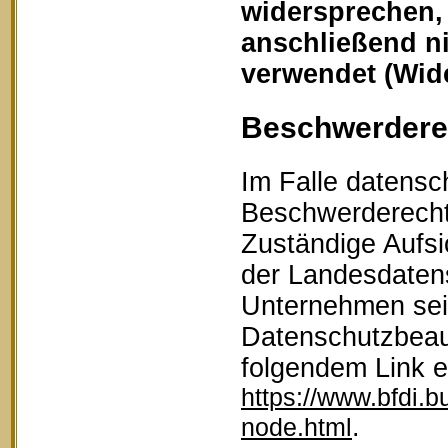
widersprechen,
anschließend n
verwendet (Wid
Beschwerderec
Im Falle datensc
Beschwerderecht 
Zuständige Aufsi
der Landesdaten
Unternehmen sein
Datenschutzbeau
folgendem Link 
https://www.bfdi.b
.
node.html