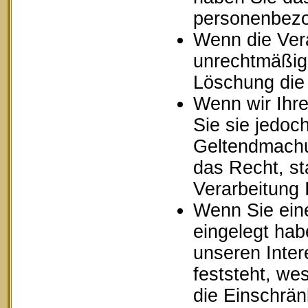
personenbezo
Wenn die Ver
unrechtmäßig 
Löschung die
Wenn wir Ihr
Sie sie jedoc
Geltendmachu
das Recht, st
Verarbeitung
Wenn Sie ein
eingelegt ha
unseren Inte
feststeht, we
die Einschrä