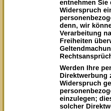
entnehmen Sie 
Widerspruch ein
personenbezoge
denn, wir könn
Verarbeitung na
Freiheiten über
Geltendmachung
Rechtsansprüch
Werden Ihre pe
Direktwerbung z
Widerspruch geg
personenbezoge
einzulegen; dies
solcher Direkt