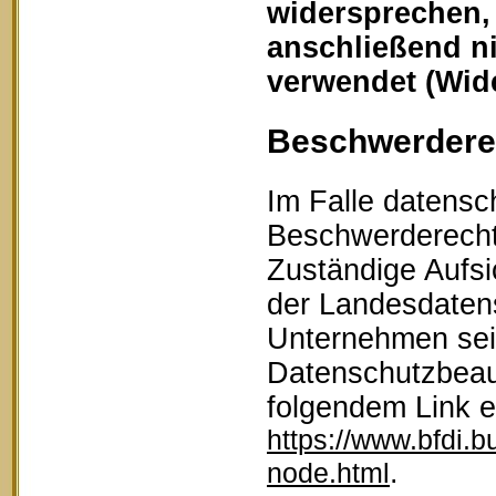
widersprechen,
anschließend n
verwendet (Wid
Beschwerderec
Im Falle datensc
Beschwerderecht 
Zuständige Aufsi
der Landesdaten
Unternehmen sein
Datenschutzbeau
folgendem Link 
https://www.bfdi.b
.
node.html