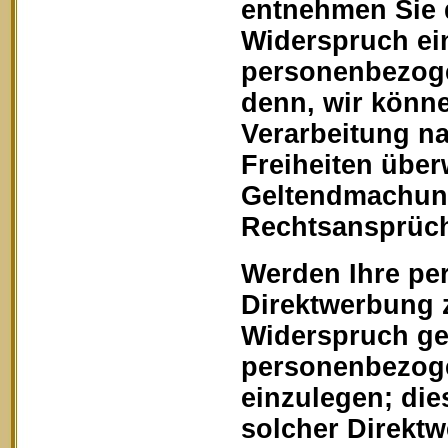
entnehmen Sie 
Widerspruch ein
personenbezoge
denn, wir könn
Verarbeitung na
Freiheiten über
Geltendmachung
Rechtsansprüch
Werden Ihre pe
Direktwerbung z
Widerspruch geg
personenbezoge
einzulegen; dies
solcher Direkt