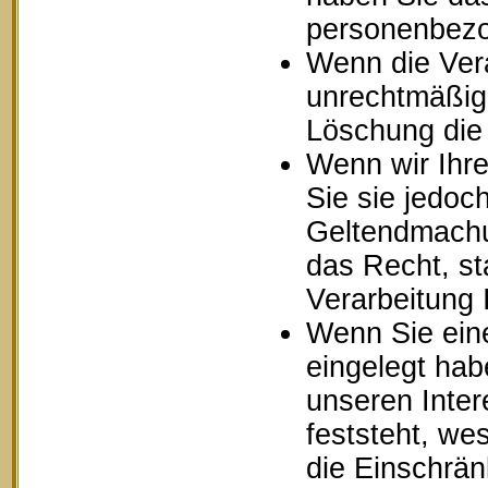
personenbezo
Wenn die Ver
unrechtmäßig 
Löschung die
Wenn wir Ihr
Sie sie jedoc
Geltendmachu
das Recht, st
Verarbeitung
Wenn Sie ein
eingelegt ha
unseren Inte
feststeht, we
die Einschrä