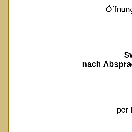
Öffnung
S
nach Absprac
per 