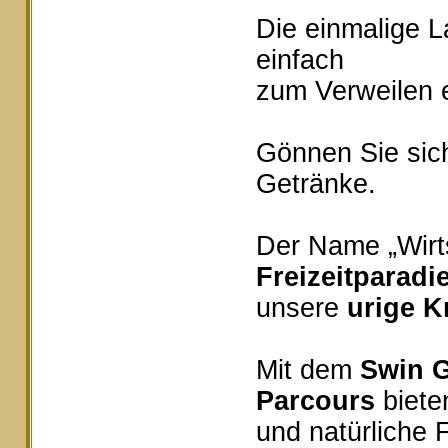
Die einmalige 
einfach
zum Verweilen e
Gönnen Sie sich
Getränke.
Der Name „Wirts
Freizeitparadi
unsere
urige K
Mit dem
Swin G
Parcours
bieten
und natürliche 