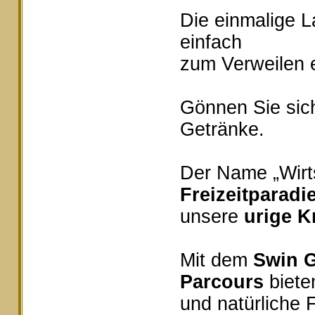
Die einmalige 
einfach
zum Verweilen e
Gönnen Sie sich
Getränke.
Der Name „Wirts
Freizeitparadi
unsere
urige K
Mit dem
Swin G
Parcours
bieten
und natürliche 