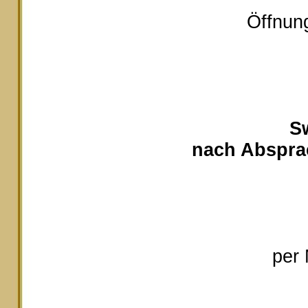
Öffnung
S
nach Absprac
per 