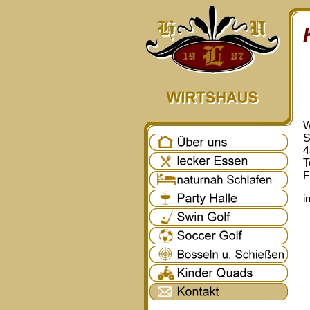
W
S
4
T
F
i