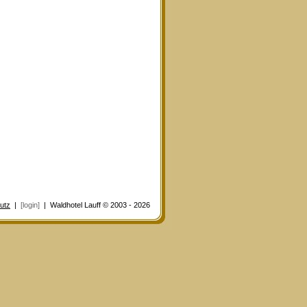
utz
|
[login]
| Waldhotel Lauff © 2003 - 2026