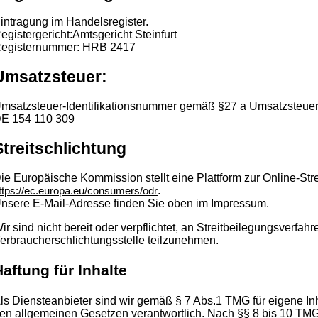
intragung im Handelsregister.
egistergericht:Amtsgericht Steinfurt
egisternummer: HRB 2417
Umsatzsteuer:
msatzsteuer-Identifikationsnummer gemäß §27 a Umsatzsteuer
E 154 110 309
Streitschlichtung
ie Europäische Kommission stellt eine Plattform zur Online-Stre
.
ttps://ec.europa.eu/consumers/odr
nsere E-Mail-Adresse finden Sie oben im Impressum.
ir sind nicht bereit oder verpflichtet, an Streitbeilegungsverfahr
erbraucherschlichtungsstelle teilzunehmen.
aftung für Inhalte
ls Diensteanbieter sind wir gemäß § 7 Abs.1 TMG für eigene In
en allgemeinen Gesetzen verantwortlich. Nach §§ 8 bis 10 TMG 