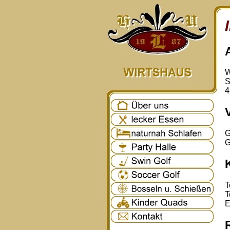
W
S
4
G
G
T
T
E