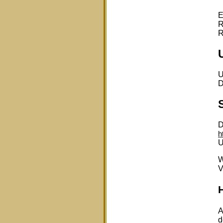
E
R
R
U
D
D
h
U
W
V
H
A
d