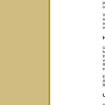
j
o
V
a
a
v
U
h
I
v
R
e
E
A
R