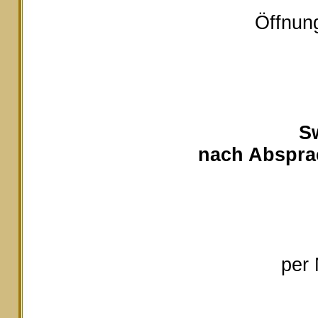
Öffnung
S
nach Absprac
per 