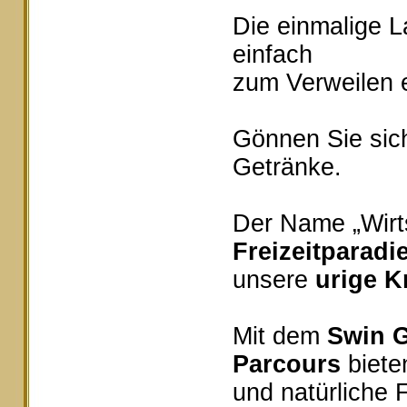
Die einmalige 
einfach
zum Verweilen e
Gönnen Sie sich
Getränke.
Der Name „Wirts
Freizeitparadi
unsere
urige K
Mit dem
Swin G
Parcours
bieten
und natürliche 