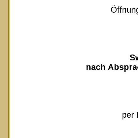
Öffnung
S
nach Absprac
per 