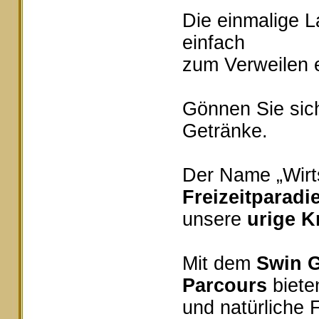
Die einmalige 
einfach
zum Verweilen e
Gönnen Sie sich
Getränke.
Der Name „Wirts
Freizeitparadi
unsere
urige K
Mit dem
Swin G
Parcours
bieten
und natürliche 