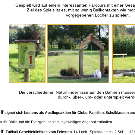
Gespielt wird auf einem interessanten Parcours mit einer Ges
Ziel des Spiels ist es, mit so wenig Ballkontakten wie mögl
vorgegebenen Löcher zu spielen.
Die verschiedenen Naturhindernisse auf den Bahnen müssen j
durch-, über-, um- oder unterspielt werd
f
eignet sich bestens als Ausflugsaktion für Clubs, Familien, Schulklassen un
 Bälle und die Platzgebühr sind im jeweiligen Angebot enthalten.
f
Fußball Geschicklichkeit vom Feinsten
14-Loch Spieldauer ca. 2 Std. 13,00