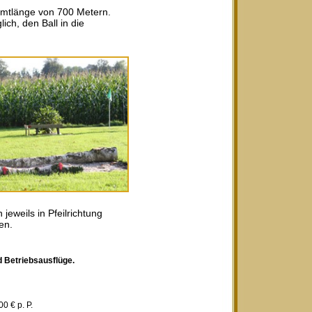
amtlänge von 700 Metern.
ich, den Ball in die
eweils in Pfeilrichtung
en.
d Betriebsausflüge.
 € p. P.