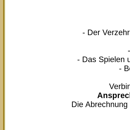
- Der Verzehr
- Das Spielen 
- B
Verbi
Ansprec
Die Abrechnung 