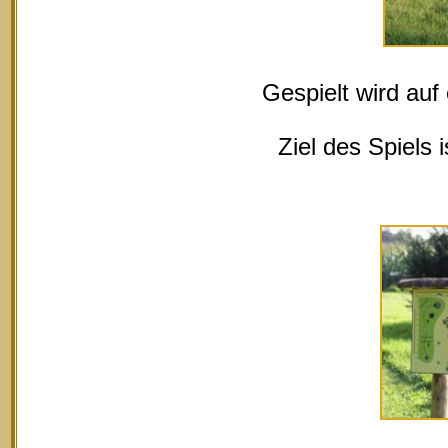
Gespielt wird au
Ziel des Spiels 