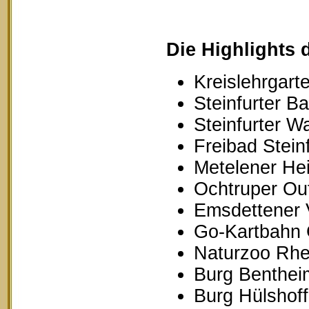
Die Highlights 
Kreislehrgarte
Steinfurter B
Steinfurter W
Freibad Stein
Metelener Hei
Ochtruper Out
Emsdettener 
Go-Kartbahn 
Naturzoo Rhe
Burg Benthei
Burg Hülshoff