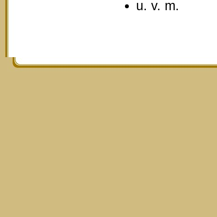
u. v. m.