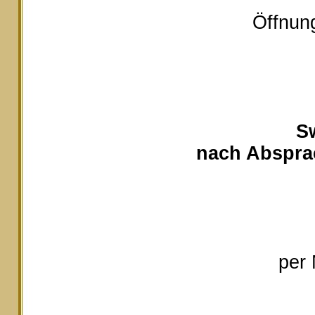
Öffnung
S
nach Absprac
per 