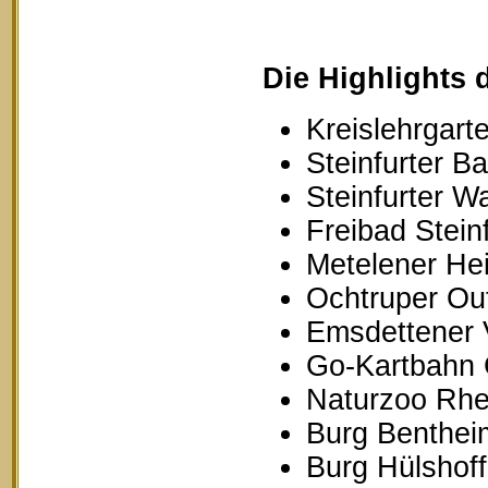
Die Highlights 
Kreislehrgarte
Steinfurter B
Steinfurter W
Freibad Stein
Metelener Hei
Ochtruper Out
Emsdettener 
Go-Kartbahn 
Naturzoo Rhe
Burg Benthei
Burg Hülshoff