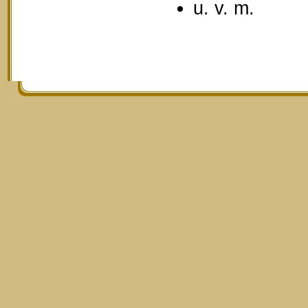
u. v. m.