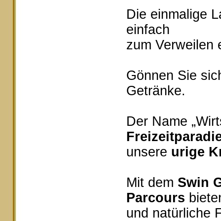
Die einmalige 
einfach
zum Verweilen e
Gönnen Sie sich
Getränke.
Der Name „Wirts
Freizeitparadi
unsere
urige K
Mit dem
Swin G
Parcours
bieten
und natürliche 