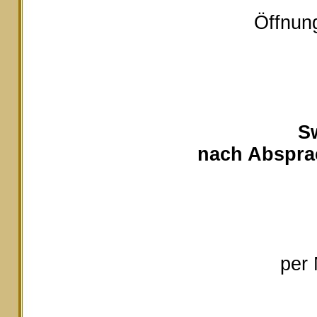
Öffnung
S
nach Absprac
per 