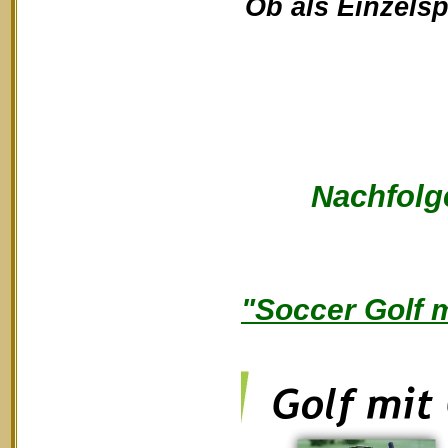
Ob als Einzelsp
Nachfolge
"Soccer Golf mi