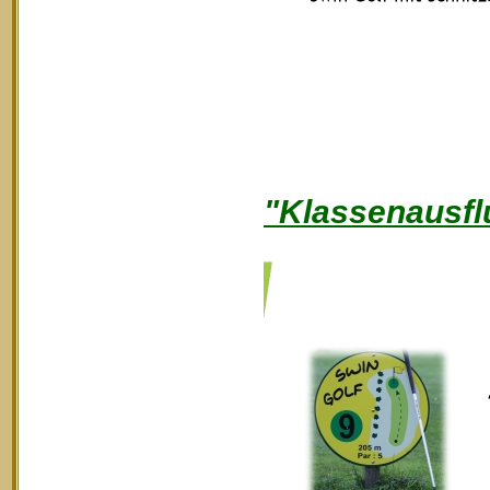
"Klassenausfl