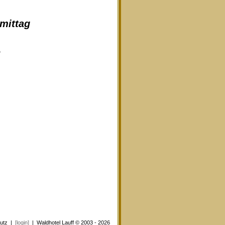
hmittag
e
utz
|
[login]
| Waldhotel Lauff © 2003 - 2026