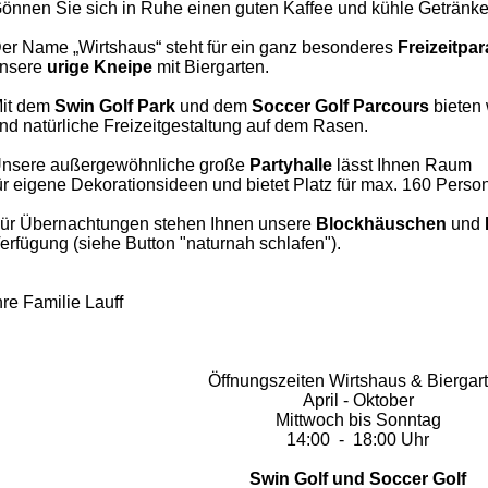
önnen Sie sich in Ruhe einen guten Kaffee und kühle Getränke
er Name „Wirtshaus“ steht für ein ganz besonderes
Freizeitpa
nsere
urige Kneipe
mit Biergarten.
it dem
Swin Golf Park
und dem
Soccer
Golf Parcours
bieten 
nd natürliche Freizeitgestaltung auf dem Rasen.
nsere außergewöhnliche große
Partyhalle
lässt Ihnen
Raum
ür eigene Dekorationsideen und bietet Platz für max. 160 Perso
ür Übernachtungen stehen Ihnen unsere
Blockhäuschen
und
erfügung (siehe Button "naturnah schlafen").
hre Familie Lauff
Öffnungszeiten Wirtshaus & Biergar
April - Oktober
Mittwoch bis Sonntag
14:00 - 18:00 Uhr
Swin Golf und Soccer Golf