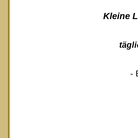
Kleine 
tägl
- 