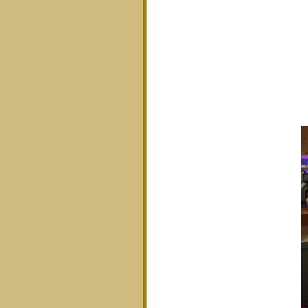
F
E
M