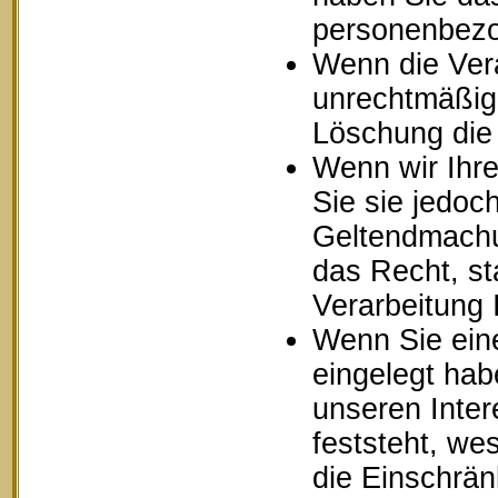
personenbezo
Wenn die Ver
unrechtmäßig 
Löschung die
Wenn wir Ihr
Sie sie jedoc
Geltendmachu
das Recht, st
Verarbeitung
Wenn Sie ein
eingelegt ha
unseren Inte
feststeht, we
die Einschrä