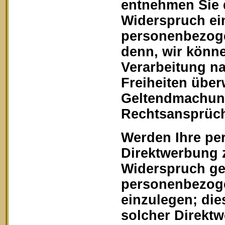
entnehmen Sie 
Widerspruch ein
personenbezoge
denn, wir könn
Verarbeitung na
Freiheiten über
Geltendmachung
Rechtsansprüch
Werden Ihre pe
Direktwerbung z
Widerspruch geg
personenbezoge
einzulegen; dies
solcher Direkt