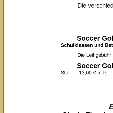
Die verschie
Soccer Gol
Schulklassen und Bet
Die Leihgebühr für Bä
Soccer Gol
Std. 13,00 € p. P.
E