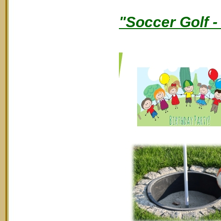
"Soccer Golf -