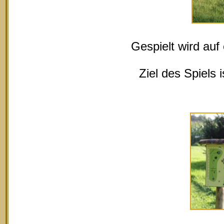
Gespielt wird au
Ziel des Spiels 