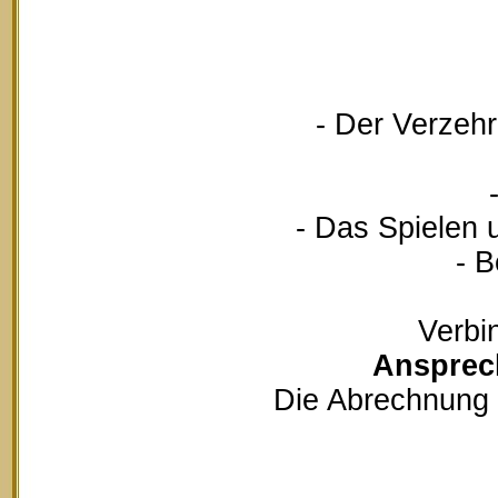
- Der Verzehr
- Das Spielen 
- B
Verbi
Ansprec
Die Abrechnung 