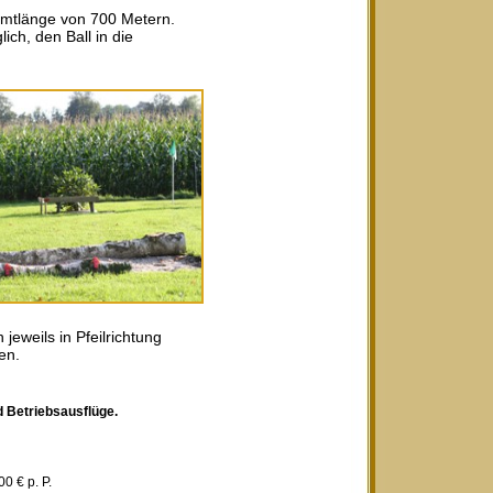
amtlänge von 700 Metern.
ich, den Ball in die
eweils in Pfeilrichtung
en.
d Betriebsausflüge.
 € p. P.