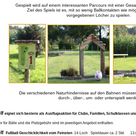
Gespielt wird auf einem interessanten Parcours mit einer Ges
Ziel des Spiels ist es, mit so wenig Ballkontakten wie mögl
vorgegebenen Löcher zu spielen.
Die verschiedenen Naturhindernisse auf den Bahnen müssen j
durch-, über-, um- oder unterspielt werd
f
eignet sich bestens als Ausflugsaktion für Clubs, Familien, Schulklassen un
 Bälle und die Platzgebühr sind im jeweiligen Angebot enthalten.
f
Fußball Geschicklichkeit vom Feinsten
14-Loch Spieldauer ca. 2 Std. 13,00