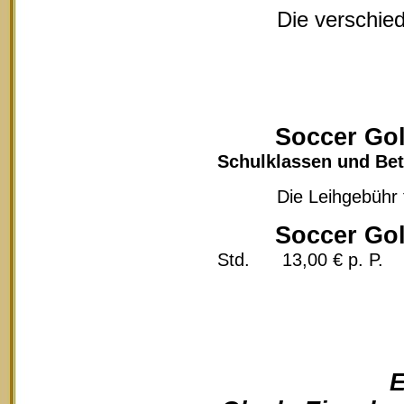
Die verschie
Soccer Gol
Schulklassen und Bet
Die Leihgebühr für Bä
Soccer Gol
Std. 13,00 € p. P.
E