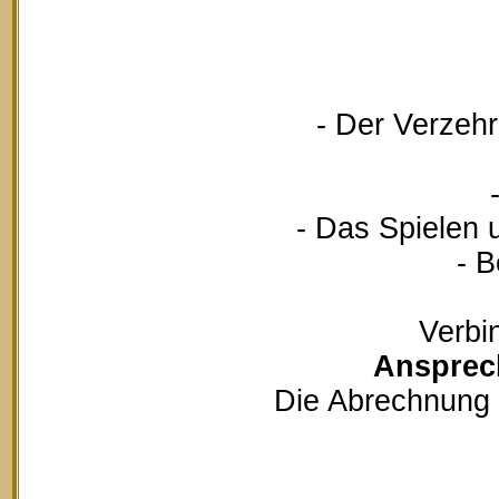
- Der Verzehr
- Das Spielen 
- B
Verbi
Ansprec
Die Abrechnung 