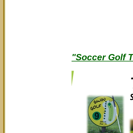
"Soccer Golf T