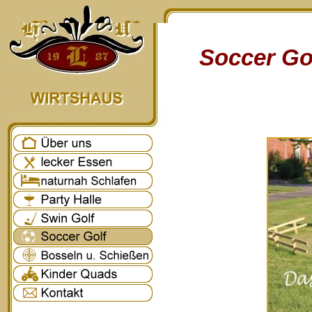
Soccer Go