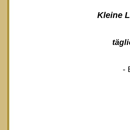
Kleine 
tägl
- 