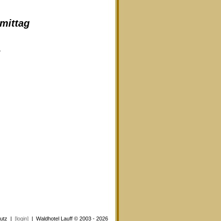
hmittag
e
utz
|
[login]
| Waldhotel Lauff © 2003 - 2026