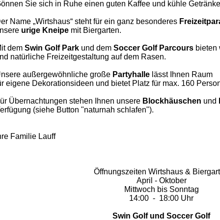
önnen Sie sich in Ruhe einen guten Kaffee und kühle Getränke
er Name „Wirtshaus“ steht für ein ganz besonderes
Freizeitpa
nsere
urige Kneipe
mit Biergarten.
it dem
Swin Golf Park
und dem
Soccer
Golf Parcours
bieten 
nd natürliche Freizeitgestaltung auf dem Rasen.
nsere außergewöhnliche große
Partyhalle
lässt Ihnen
Raum
ür eigene Dekorationsideen und bietet Platz für max. 160 Perso
ür Übernachtungen stehen Ihnen unsere
Blockhäuschen
und
erfügung (siehe Button "naturnah schlafen").
hre Familie Lauff
Öffnungszeiten Wirtshaus & Biergar
April - Oktober
Mittwoch bis Sonntag
14:00 - 18:00 Uhr
Swin Golf und Soccer Golf