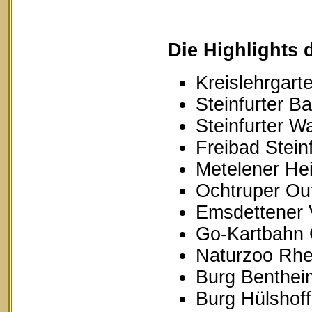
Die Highlights 
Kreislehrgarte
Steinfurter B
Steinfurter W
Freibad Stein
Metelener Hei
Ochtruper Out
Emsdettener 
Go-Kartbahn 
Naturzoo Rhe
Burg Benthei
Burg Hülshoff