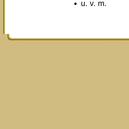
u. v. m.