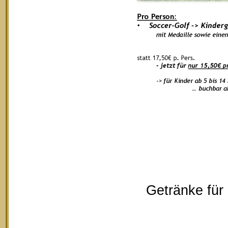
Getränke fü
Vo