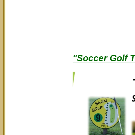
"Soccer Golf T