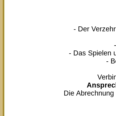
- Der Verzehr
- Das Spielen 
- B
Verbi
Ansprec
Die Abrechnung 