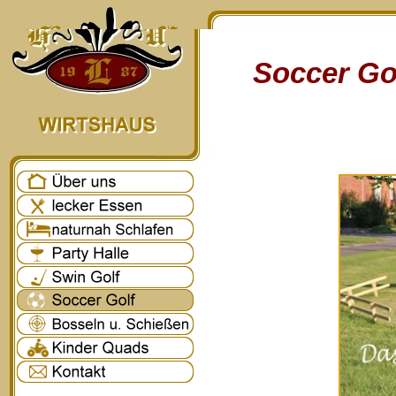
Soccer Go