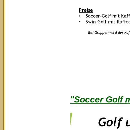
"Soccer Golf m