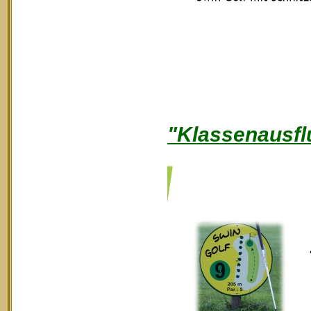
"Klassenausfl