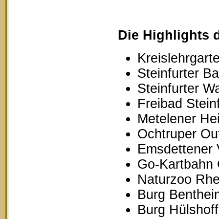
Die Highlights 
Kreislehrgarte
Steinfurter B
Steinfurter W
Freibad Stein
Metelener Hei
Ochtruper Out
Emsdettener 
Go-Kartbahn 
Naturzoo Rhe
Burg Benthei
Burg Hülshoff