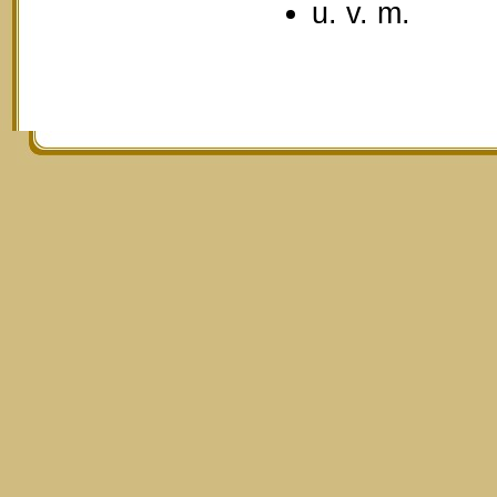
u. v. m.