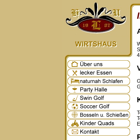
W
S
4
G
G
T
T
E