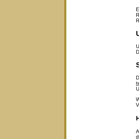
E
R
R
U
D
D
h
U
W
V
H
A
d