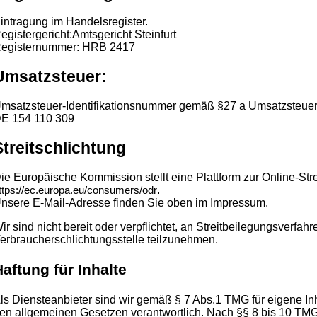
intragung im Handelsregister.
egistergericht:Amtsgericht Steinfurt
egisternummer: HRB 2417
Umsatzsteuer:
msatzsteuer-Identifikationsnummer gemäß §27 a Umsatzsteuer
E 154 110 309
Streitschlichtung
ie Europäische Kommission stellt eine Plattform zur Online-Stre
.
ttps://ec.europa.eu/consumers/odr
nsere E-Mail-Adresse finden Sie oben im Impressum.
ir sind nicht bereit oder verpflichtet, an Streitbeilegungsverfahr
erbraucherschlichtungsstelle teilzunehmen.
aftung für Inhalte
ls Diensteanbieter sind wir gemäß § 7 Abs.1 TMG für eigene In
en allgemeinen Gesetzen verantwortlich. Nach §§ 8 bis 10 TMG 