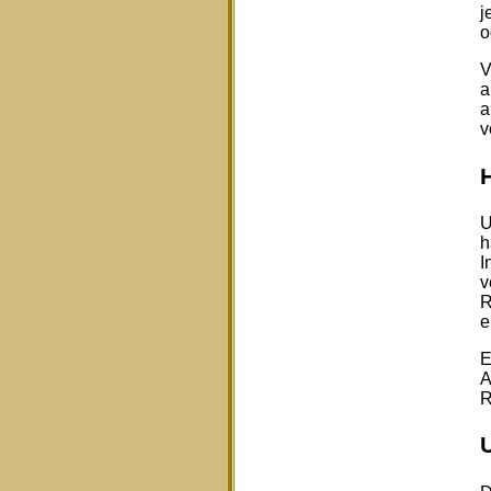
j
o
V
a
a
v
U
h
I
v
R
e
E
A
R