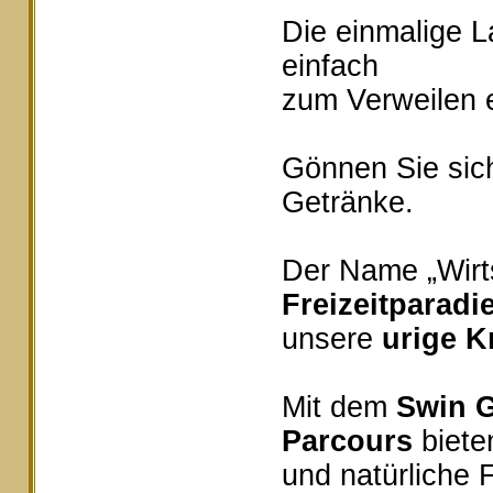
Die einmalige 
einfach
zum Verweilen e
Gönnen Sie sich
Getränke.
Der Name „Wirts
Freizeitparadi
unsere
urige K
Mit dem
Swin G
Parcours
bieten
und natürliche 