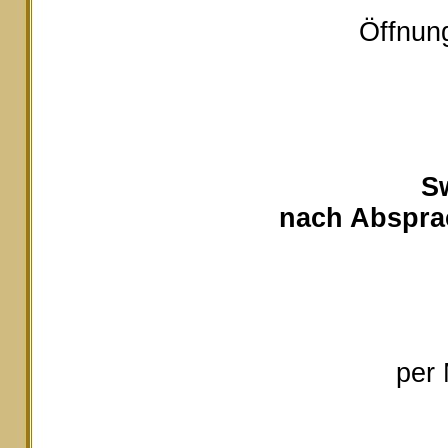
Öffnung
S
nach Absprac
per 