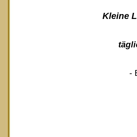
Kleine 
tägl
- 