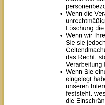
personenbezo
Wenn die Ver
unrechtmäßig 
Löschung die
Wenn wir Ihr
Sie sie jedoc
Geltendmachu
das Recht, st
Verarbeitung
Wenn Sie ein
eingelegt ha
unseren Inte
feststeht, we
die Einschrä