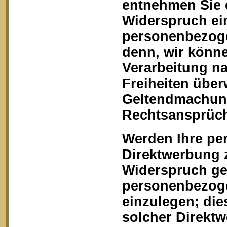
entnehmen Sie 
Widerspruch ein
personenbezoge
denn, wir könn
Verarbeitung na
Freiheiten über
Geltendmachung
Rechtsansprüch
Werden Ihre pe
Direktwerbung z
Widerspruch geg
personenbezoge
einzulegen; dies
solcher Direkt