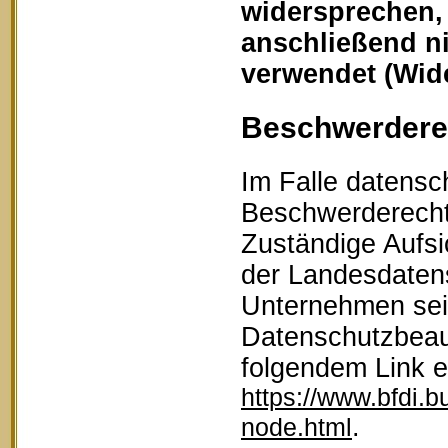
widersprechen,
anschließend n
verwendet (Wid
Beschwerderec
Im Falle datensc
Beschwerderecht 
Zuständige Aufsi
der Landesdaten
Unternehmen sein
Datenschutzbeau
folgendem Link 
https://www.bfdi.b
.
node.html