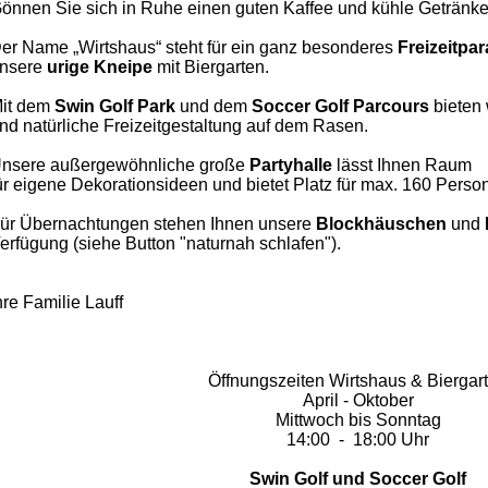
önnen Sie sich in Ruhe einen guten Kaffee und kühle Getränke
er Name „Wirtshaus“ steht für ein ganz besonderes
Freizeitpa
nsere
urige Kneipe
mit Biergarten.
it dem
Swin Golf Park
und dem
Soccer
Golf Parcours
bieten 
nd natürliche Freizeitgestaltung auf dem Rasen.
nsere außergewöhnliche große
Partyhalle
lässt Ihnen
Raum
ür eigene Dekorationsideen und bietet Platz für max. 160 Perso
ür Übernachtungen stehen Ihnen unsere
Blockhäuschen
und
erfügung (siehe Button "naturnah schlafen").
hre Familie Lauff
Öffnungszeiten Wirtshaus & Biergar
April - Oktober
Mittwoch bis Sonntag
14:00 - 18:00 Uhr
Swin Golf und Soccer Golf