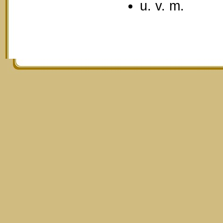
u. v. m.