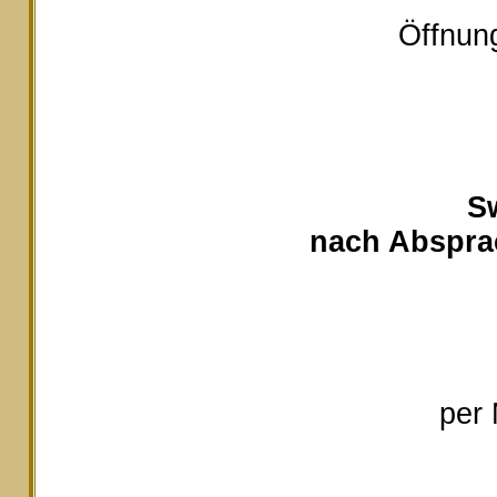
Öffnung
S
nach Absprac
per 