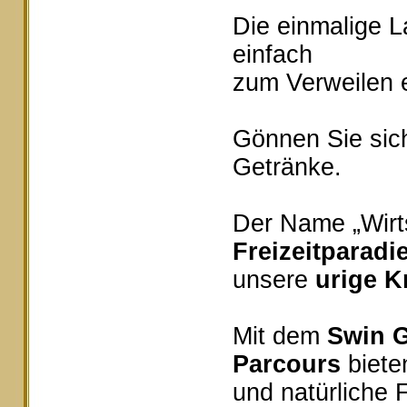
Die einmalige 
einfach
zum Verweilen e
Gönnen Sie sich
Getränke.
Der Name „Wirts
Freizeitparadi
unsere
urige K
Mit dem
Swin G
Parcours
bieten
und natürliche 