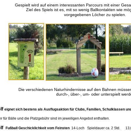
Gespielt wird auf einem interessanten Parcours mit einer Ges
Ziel des Spiels ist es, mit so wenig Ballkontakten wie mögl
vorgegebenen Löcher zu spielen.
Die verschiedenen Naturhindernisse auf den Bahnen müssen j
durch-, über-, um- oder unterspielt werd
f
eignet sich bestens als Ausflugsaktion für Clubs, Familien, Schulklassen un
 Bälle und die Platzgebühr sind im jeweiligen Angebot enthalten.
f
Fußball Geschicklichkeit vom Feinsten
14-Loch Spieldauer ca. 2 Std. 13,00