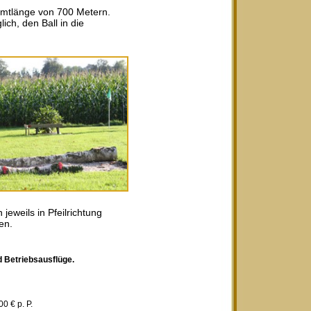
amtlänge von 700 Metern.
ich, den Ball in die
eweils in Pfeilrichtung
en.
d Betriebsausflüge.
 € p. P.