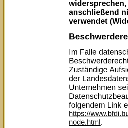
widersprechen,
anschließend n
verwendet (Wid
Beschwerderec
Im Falle datensc
Beschwerderecht 
Zuständige Aufsi
der Landesdaten
Unternehmen sein
Datenschutzbeau
folgendem Link 
https://www.bfdi.b
.
node.html