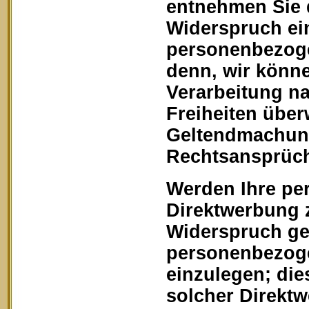
entnehmen Sie 
Widerspruch ein
personenbezoge
denn, wir könn
Verarbeitung na
Freiheiten über
Geltendmachung
Rechtsansprüch
Werden Ihre pe
Direktwerbung z
Widerspruch geg
personenbezoge
einzulegen; dies
solcher Direkt