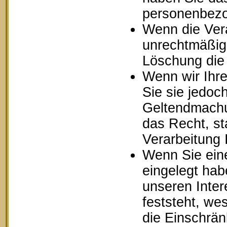
personenbezo
Wenn die Ver
unrechtmäßig 
Löschung die
Wenn wir Ihr
Sie sie jedoc
Geltendmachu
das Recht, st
Verarbeitung
Wenn Sie ein
eingelegt ha
unseren Inte
feststeht, we
die Einschrä