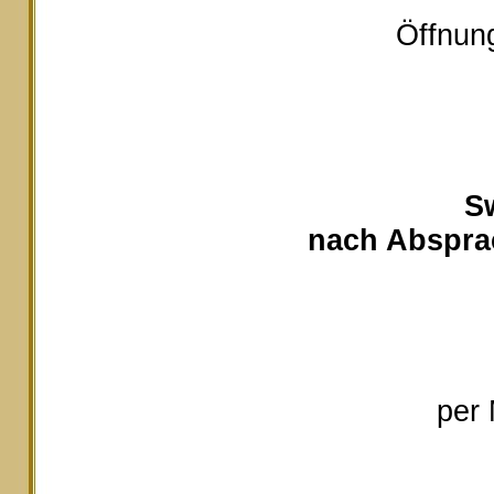
Öffnung
S
nach Absprac
per 