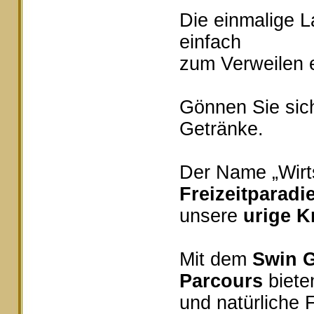
Die einmalige 
einfach
zum Verweilen e
Gönnen Sie sich
Getränke.
Der Name „Wirts
Freizeitparadi
unsere
urige K
Mit dem
Swin G
Parcours
bieten
und natürliche 