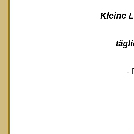
Kleine 
tägl
- 