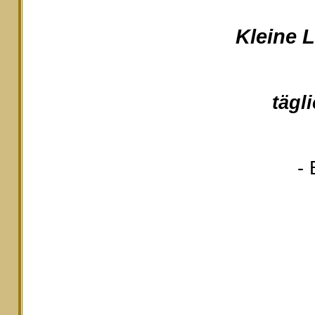
Kleine 
tägl
- 