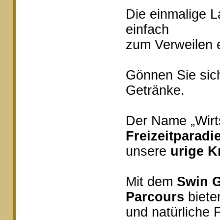
Die einmalige 
einfach
zum Verweilen e
Gönnen Sie sich
Getränke.
Der Name „Wirts
Freizeitparadi
unsere
urige K
Mit dem
Swin G
Parcours
bieten
und natürliche 