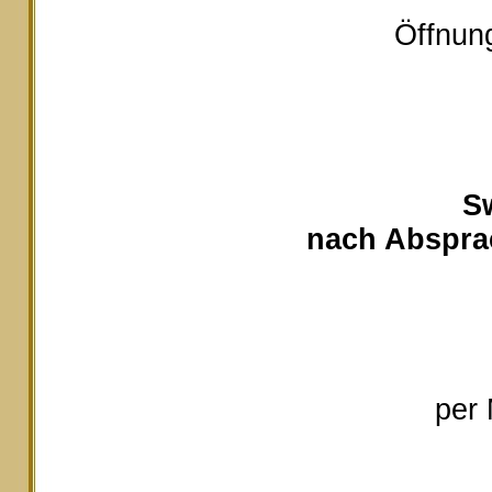
Öffnung
S
nach Absprac
per 