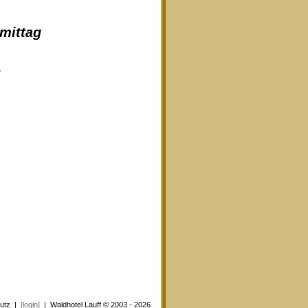
hmittag
e
utz
|
[login]
| Waldhotel Lauff © 2003 - 2026