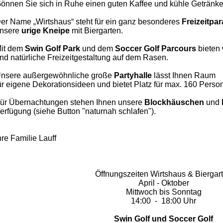
önnen Sie sich in Ruhe einen guten Kaffee und kühle Getränke
er Name „Wirtshaus“ steht für ein ganz besonderes
Freizeitpa
nsere
urige Kneipe
mit Biergarten.
it dem
Swin Golf Park
und dem
Soccer
Golf Parcours
bieten 
nd natürliche Freizeitgestaltung auf dem Rasen.
nsere außergewöhnliche große
Partyhalle
lässt Ihnen
Raum
ür eigene Dekorationsideen und bietet Platz für max. 160 Perso
ür Übernachtungen stehen Ihnen unsere
Blockhäuschen
und
erfügung (siehe Button "naturnah schlafen").
hre Familie Lauff
Öffnungszeiten Wirtshaus & Biergar
April - Oktober
Mittwoch bis Sonntag
14:00 - 18:00 Uhr
Swin Golf und Soccer Golf