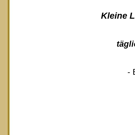
Kleine 
tägl
- 